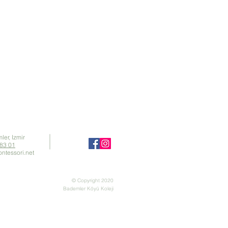
er, Izmir
83 01
ntessori.net
© Copyright 2020
Bademler Köyü Koleji