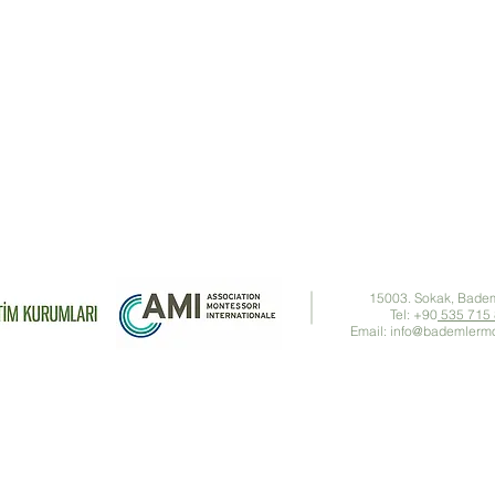
Adres:
15003. Sokak, Bademl
Tel: +90
535 715 
Email:
info@bademlermo